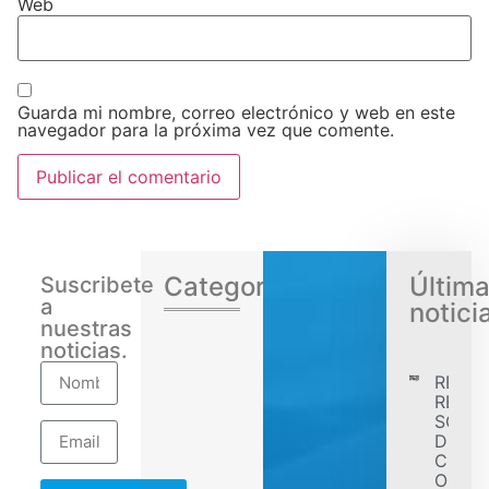
Web
Guarda mi nombre, correo electrónico y web en este
navegador para la próxima vez que comente.
Categorias
Últim
Suscribete
a
notici
nuestras
noticias.
RENA
REGIS
SÓLID
DESE
CONF
OBJET