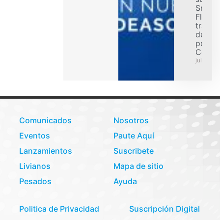
Smart
Flex p
transp
de car
pesad
Colom
julio 31,
Comunicados
Nosotros
Eventos
Paute Aquí
Lanzamientos
Suscribete
Livianos
Mapa de sitio
Pesados
Ayuda
Politica de Privacidad
Suscripción Digital