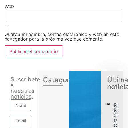
Web
Guarda mi nombre, correo electrónico y web en este
navegador para la próxima vez que comente.
Categorias
Últim
Suscribete
a
notici
nuestras
noticias.
RENA
REGIS
SÓLID
DESE
CONF