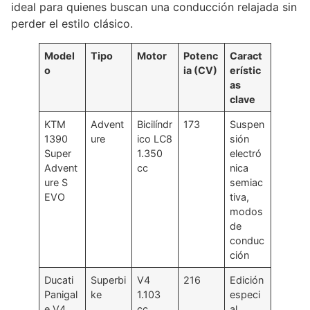
ideal para quienes buscan una conducción relajada sin
perder el estilo clásico.
Model
Tipo
Motor
Potenc
Caract
o
ia (CV)
erístic
as
clave
KTM
Advent
Bicilíndr
173
Suspen
1390
ure
ico LC8
sión
Super
1.350
electró
Advent
cc
nica
ure S
semiac
EVO
tiva,
modos
de
conduc
ción
Ducati
Superbi
V4
216
Edición
Panigal
ke
1.103
especi
e V4
cc
al,