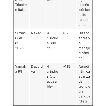
Tricolor
diseño
e Italia
icónico
, alto
rendimi
ento
Suzuki
Naked
4
107
Diseño
GSX-
cilindro
agresiv
8S
s 800
o,
2025
cc
manejo
dinámi
co
Yamah
Deporti
4
~115
Aerodi
a R9
va
cilindro
námica
s (c.c.
avanza
accesi
da,
ble)
tecnolo
gía
vangua
rdista