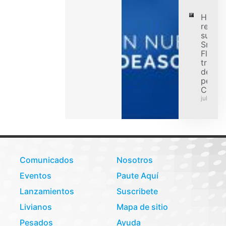
Hanko
refuer
su ofe
Smart
Flex p
transp
de car
pesad
Colom
julio 31,
Comunicados
Nosotros
Eventos
Paute Aquí
Lanzamientos
Suscribete
Livianos
Mapa de sitio
Pesados
Ayuda