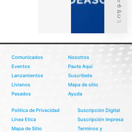
transp
de car
pesad
Colom
julio 31,
Comunicados
Nosotros
Eventos
Paute Aquí
Lanzamientos
Suscribete
Livianos
Mapa de sitio
Pesados
Ayuda
Politica de Privacidad
Suscripción Digital
Línea Etica
Suscripción Impresa
Mapa de Sitio
Terminos y