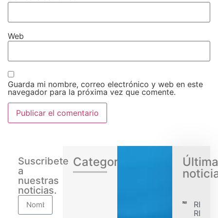
Web
Guarda mi nombre, correo electrónico y web en este
navegador para la próxima vez que comente.
Categorias
Últim
Suscribete
a
notici
nuestras
noticias.
RENA
REGIS