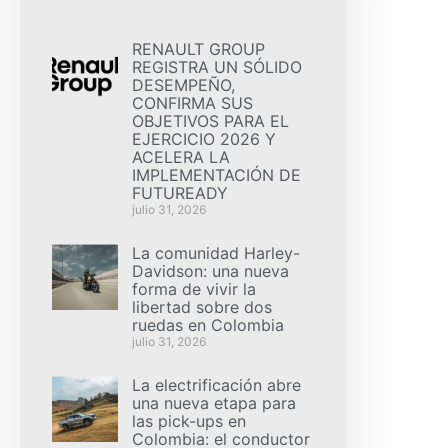
RENAULT GROUP
REGISTRA UN SÓLIDO
DESEMPEÑO,
CONFIRMA SUS
OBJETIVOS PARA EL
EJERCICIO 2026 Y
ACELERA LA
IMPLEMENTACIÓN DE
FUTUREADY
julio 31, 2026
La comunidad Harley-
Davidson: una nueva
forma de vivir la
libertad sobre dos
ruedas en Colombia
julio 31, 2026
La electrificación abre
una nueva etapa para
las pick-ups en
Colombia: el conductor